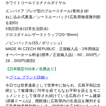
ホワイトコールドエナメルダイヤル
エンパイア ブレゲ型のブルースチール(青焼き)針
ねじ込み式裏蓋／シースルーバック(広島県物産陳列館
を刻印)
5気圧防水(日常生活防水)
クロコダイルレザーストラップ(20-18mm)
／ピンバックル(SS／ポリッシュ)
MADE IN CZECH REPUBLIC 正規輸入品：2年間保証
オーバーホール料金(標準／正規輸入品)：60，000円／
26，000円(税別)
【日本限定100本／在庫あり】
≫
プリム ブランド詳細へ
今日では世界遺産として世界中に知られ、広島平和記念
碑として被爆後に70年を経てもなお平和を訴えるモニ
ュメントとして保存され続けている広島のドーム建築
(原爆ドーム)は、開館後に広島県内の生産品を陳列する