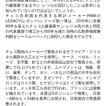
広島県物産陳列館として、1915年(大正4年)にチェコ人
の建築家であるヤン･レツルが設計したことは意外にも
知られていないのでははないでしょうか。
チェコ共和国を代表する時計メーカーPRIMの
LEGACY(レガシー)シリーズ第一弾は、2015年に没後
90年を迎えたチェコ人建築家ヤン･レツル氏の名と同氏
の代表建築で竣工から100年を経た当時の広島県物産陳
列館をシースルーバックに刻印した限定モデルです。
チェコ国内のメーカーで製造されるサファイア・クリス
タル風防や人工ルビーを使用し、ケース、ベゼル、リュ
ーズ、文字盤、針などの外装部品は自社で製造され、研
磨して仕上げられています。ムーブメントは、地板、受
け、歯車、テンワ、ネジ、バネなどの部品の大半を自社
で製造していますが、主ゼンマイ、アンクル、インカブ
ロックはスイス製、ヒゲゼンマイはドイツ製を採用して
います。メッキ加工も自社で行われ、ブリッジには装飾
が施されています。歩度は5ポジションで検査し、日差
－6秒から＋24秒を基準に出荷され、日本国内で再度調
整されます。