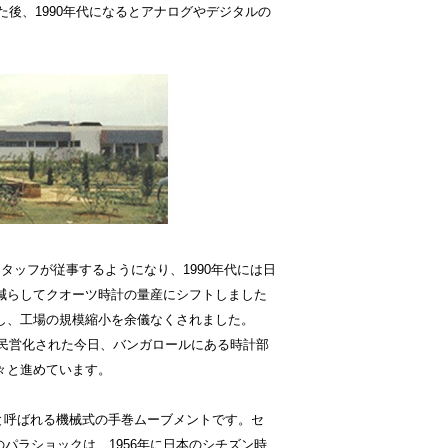
た後、1990年代になるとアナログやデジタルの
スタッフが従事するようになり、1990年代には日
減らしてクオーツ時計の量産にシフトしました
し、工場の規模縮小を余儀なくされました。
民営化された今日、バンガロールにある時計部
々と進めています。
」と呼ばれる機械式の手巻ムーブメントです。セ
パラショックは、1956年に日本のシチズン時