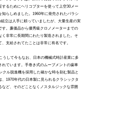
するためにヘリコプターを使って上空30メー
知らしめました。1960年に発売されたパラシ
計の組立は人手に頼っていましたが、大量生産の実
です。廉価品から優秀級クロノメーターまでの
なく非常に長期間にわたり製造されました。そ
て、支給されてたことは非常に有名です。
こうして今もなお、日本の機械式時計産業に多
されています。手巻き式のムーブメントの歯車
アンクル脱進機を採用した確かな時を刻む製品と
、1970年代の日本製に見られるクラシックタ
るなど、そのどことなくノスタルジックな雰囲