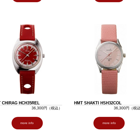
 CHIRAG HCH35REL
HMT SHAKTI HSH32COL
36,300円（税込）
36,300円（税
more info
more info