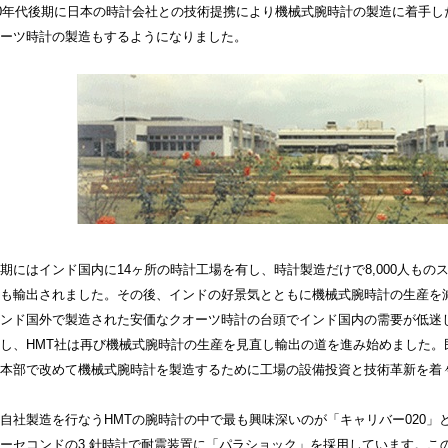
60年代後期に日本の時計会社との技術提携により機械式腕時計の製造に着手し
ーツ時計の製造もするようになりました。
期にはインド国内に14ヶ所の時計工場を有し、時計製造だけで8,000人もの
も輸出されました。その後、インドの好景気とともに機械式腕時計の生産を
ンド国外で製造された安価なクオーツ時計の台頭でインド国内の需要が低迷
し、HMT社は再び機械式腕時計の生産を見直し輸出の道を進み始めました。
本部で改めて機械式腕時計を製造するために工場の設備投資と技術革新を着
自社製造を行なうHMTの腕時計の中で最も興味深いのが「キャリバー020
ーセコンドの3 針時計で耐震装置に「パラショック」を採用しています。この