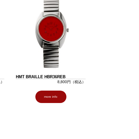
HMT BRAILLE HBR36REB
込）
8,800円（税込）
more info