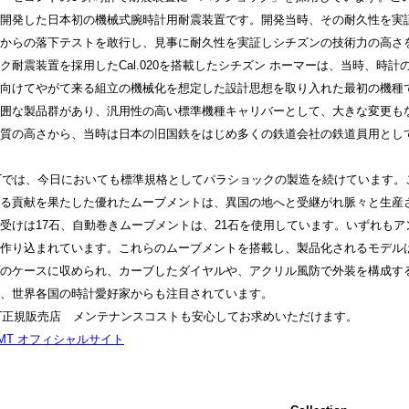
開発した日本初の機械式腕時計用耐震装置です。開発当時、その耐久性を実証
からの落下テストを敢行し、見事に耐久性を実証しシチズンの技術力の高さを
ク耐震装置を採用したCal.020を搭載したシチズン ホーマーは、当時、時
向けてやがて来る組立の機械化を想定した設計思想を取り入れた最初の機種
囲な製品群があり、汎用性の高い標準機種キャリバーとして、大きな変更も
質の高さから、当時は日本の旧国鉄をはじめ多くの鉄道会社の鉄道員用とし
Tでは、今日においても標準規格としてパラショックの製造を続けています。
る貢献を果たした優れたムーブメントは、異国の地へと受継がれ脈々と生産
受けは17石、自動巻きムーブメントは、21石を使用しています。いずれも
作り込まれています。これらのムーブメントを搭載し、製品化されるモデルは
のケースに収められ、カーブしたダイヤルや、アクリル風防で外装を構成す
、世界各国の時計愛好家からも注目されています。
T正規販売店 メンテナンスコストも安心してお求めいただけます。
MT オフィシャルサイト