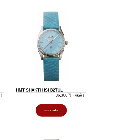
HMT SHAKTI HSH32TUL
込）
36,300円（税込）
more info