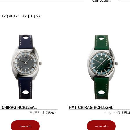
Collection
- 12 ) of 12
<< [
1
] >>
 CHIRAG HCH35SAL
HMT CHIRAG HCH35GRL
36,300円（税込）
36,300円（税
more info
more info