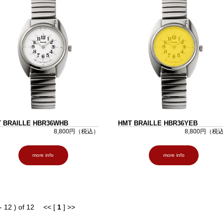
 BRAILLE HBR36WHB
HMT BRAILLE HBR36YEB
8,800円（税込）
8,800円（税
more info
more info
- 12 ) of 12
<< [
1
] >>