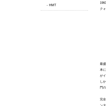
19
HMT
クォ
最盛
本に
がイ
しか
門の
完全
ンタ