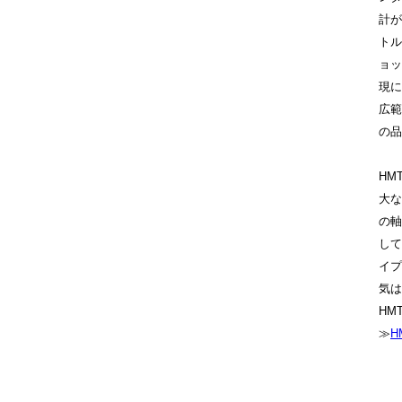
計が
トル
ョッ
現に
広範
の品
HM
大な
の軸
して
イプ
気は
HM
≫
H