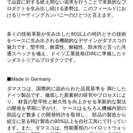
て品質に対する絶え間ない追求を行うことで革新的なプ
ロダクトを生み出し続ける姿勢は、このフィールドにお
けるリーディングカンパニーのひとつと言えます。
多くの技術革新が生み出した80以上の特許とその技術
をベースに生み出される機能的なデザインがダマスコの
魅力です。堅牢性、耐震性、耐磁性、防水性と言った共
通スペックを備え、ドイツ工業規格(DIN)に準拠したイ
ンダストリアルプロダクツです。
■Made in Germany
ダマスコは、国際的に認められた品質基準を 満たした
ドイツ製品です。徹底した新素材の研究やプロセスによ
り、 材質の堅牢性と耐久性を向上させる革新的な製法
の開発を早期に手がけ、 ケースはもちろん機械内部の
部品など数多くの開発特許を取得し、 部品の製造から
組立に至る時計製造の90%以上を自社工房にて行ってい
ます。また、ダマスコは、性能重視のパイロットウォッ