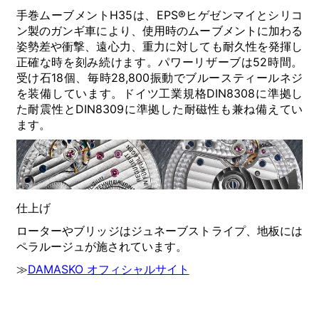
手巻ムーブメントH35は、EPS®ヒゲゼンマイとシリコ
ン製のガンギ車により、使用時のムーブメントに加わる
姿勢差や衝撃、遠心力、重力に対しても耐久性を発揮し
正確な時を刻み続けます。パワーリザーブは52時間。
受け石18個、毎時28,800振動でブルースティールネジ
を装備しています。ドイツ工業規格DIN8308に準拠し
た耐震性とDIN8309に準拠した耐磁性も兼ね備えてい
ます。
仕上げ
ローターやブリッジはジュネーブストライプ、地板には
ペラルージュが施されています。
≫
DAMASKO オフィシャルサイト