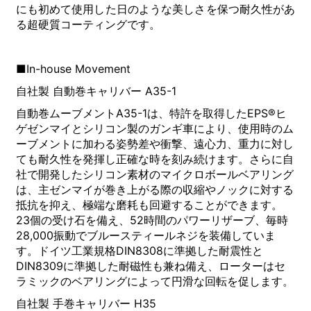
にも初めて使用した日のような美しさを保つ耐久性があ
る超硬質コーティングです。
■In-house Movement
自社製 自動巻キャリバー A35-1
自動巻ムーブメントA35-1は、特許を取得したEPS®ヒ
ゲゼンマイとシリコン製のガンギ車により、使用時のム
ーブメントに加わる姿勢差や衝撃、遠心力、重力に対し
ても耐久性を発揮し正確な時を刻み続けます。さらに自
社で開発したシリコン素材のマイクロボールベアリング
は、主ゼンマイが巻き上がる際の収縮やノックに対する
抵抗を抑え、極端な磨耗も回避することができます。
23個の受け石を備え、52時間のパワーリザーブ、毎時
28,000振動でブルースティールネジを装備していま
す。ドイツ工業規格DIN8308に準拠した耐震性と
DIN8309に準拠した耐磁性も兼ね備え、ローターはセ
ラミックのベアリングによって円滑な回転を促します。
自社製 手巻キャリバー H35