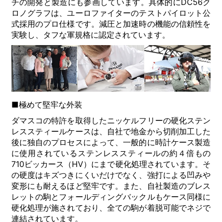
チの開発と製造にも参画しています。具体的にDC56ク
ロノグラフは、ユーロファイターのテストパイロット公
式採用のプロ仕様です。減圧と加速時の機能の信頼性を
実験し、タフな軍規格に認定されています。
■極めて堅牢な外装
ダマスコの特許を取得したニッケルフリーの硬化ステン
レススティールケースは、自社で地金から切削加工した
後に独自のプロセスによって、一般的に時計ケース製造
に使用されているステンレススティールの約４倍もの
710ビッカース（HV）にまで硬化処理されています。そ
の硬度はキズつきにくいだけでなく、強打による凹みや
変形にも耐えるほど堅牢です。また、自社製造のブレス
レットの駒とフォールディングバックルもケース同様に
硬化処理が施されており、全ての駒が着脱可能でネジで
連結されています。