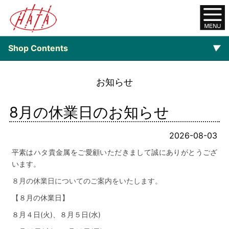
Shop Contents
▼
オンラインショップ
お知らせ
ご注文について
8月の休業日のお知らせ
$category_list-
2026-08-03
平素は
ハタ貴金属
をご愛顧いただきまして誠にありがとうござ
います。
８月の休業日についてのご案内をいたします。
【８
月の休業日】
８月４日
(火)、８
月５日(水
)