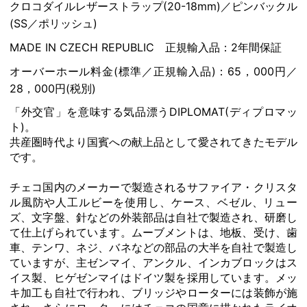
クロコダイルレザーストラップ(20-18mm)／ピンバックル
(SS／ポリッシュ)
MADE IN CZECH REPUBLIC 正規輸入品：2年間保証
オーバーホール料金(標準／正規輸入品)：65，000円／
28，000円(税別)
「外交官」を意味する気品漂うDIPLOMAT(ディプロマッ
ト)。
共産圏時代より国賓への献上品として愛されてきたモデル
です。
チェコ国内のメーカーで製造されるサファイア・クリスタ
ル風防や人工ルビーを使用し、ケース、ベゼル、リュー
ズ、文字盤、針などの外装部品は自社で製造され、研磨し
て仕上げられています。ムーブメントは、地板、受け、歯
車、テンワ、ネジ、バネなどの部品の大半を自社で製造し
ていますが、主ゼンマイ、アンクル、インカブロックはス
イス製、ヒゲゼンマイはドイツ製を採用しています。メッ
キ加工も自社で行われ、ブリッジやローターには装飾が施