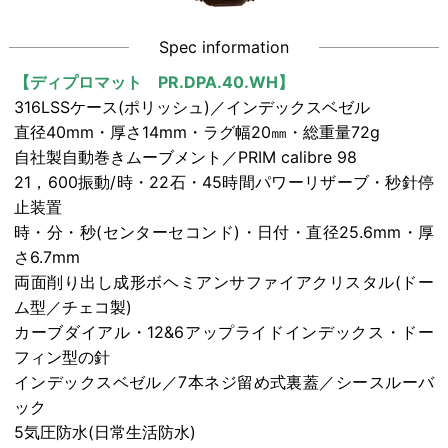
Spec information
【ディプロマット PR.DPA.40.WH】
316LSSケース(ポリッシュ)／インデックスベゼル
直径40mm・厚さ14mm・ラグ幅20㎜・総重量72g
自社製自動巻きムーブメント／PRIM calibre 98
21，600振動/時・22石・45時間パワーリザーブ・秒針停
止装置
時・分・秒(センターセコンド)・日付・直径25.6mm・厚
さ6.7mm
両面削り出し成形ボヘミアンサファイアクリスタル(ドー
ム型／チェコ製)
カーブダイアル・12&6アップライドインデックス・ドー
フィン型の針
インデックスベゼル／7本ネジ留め式裏蓋／シースルーバ
ック
5気圧防水(日常生活防水)