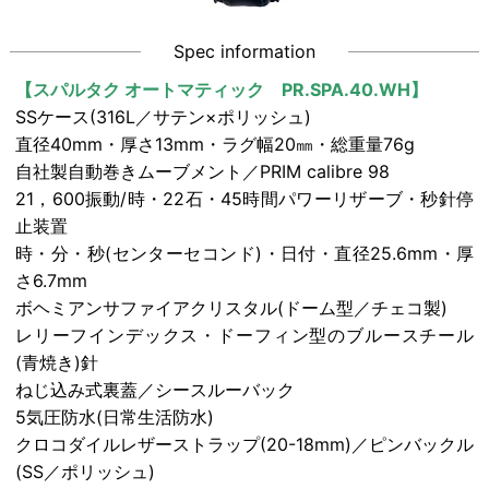
Spec information
【スパルタク オートマティック PR.SPA.40.WH】
SSケース(316L／サテン×ポリッシュ)
直径40mm・厚さ13mm・ラグ幅20㎜・総重量76g
自社製自動巻きムーブメント／PRIM calibre 98
21，600振動/時・22石・45時間パワーリザーブ・秒針停
止装置
時・分・秒(センターセコンド)・日付・直径25.6mm・厚
さ6.7mm
ボヘミアンサファイアクリスタル(ドーム型／チェコ製)
レリーフインデックス・ドーフィン型のブルースチール
(青焼き)針
ねじ込み式裏蓋／シースルーバック
5気圧防水(日常生活防水)
クロコダイルレザーストラップ(20-18mm)／ピンバックル
(SS／ポリッシュ)