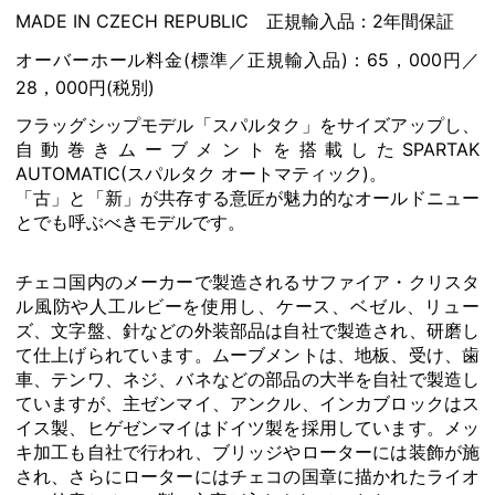
MADE IN CZECH REPUBLIC 正規輸入品：2年間保証
オーバーホール料金(標準／正規輸入品)：65，000円／
28，000円(税別)
フラッグシップモデル「スパルタク」をサイズアップし、
自動巻きムーブメントを搭載したSPARTAK
AUTOMATIC(スパルタク オートマティック)。
「古」と「新」が共存する意匠が魅力的なオールドニュー
とでも呼ぶべきモデルです。
チェコ国内のメーカーで製造されるサファイア・クリスタ
ル風防や人工ルビーを使用し、ケース、ベゼル、リュー
ズ、文字盤、針などの外装部品は自社で製造され、研磨し
て仕上げられています。ムーブメントは、地板、受け、歯
車、テンワ、ネジ、バネなどの部品の大半を自社で製造し
ていますが、主ゼンマイ、アンクル、インカブロックはス
イス製、ヒゲゼンマイはドイツ製を採用しています。メッ
キ加工も自社で行われ、ブリッジやローターには装飾が施
され、さらにローターにはチェコの国章に描かれたライオ