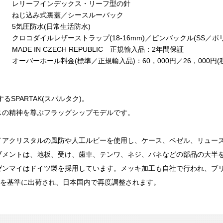
レリーフインデックス・リーフ型の針
ねじ込み式裏蓋／シースルーバック
5気圧防水(日常生活防水)
クロコダイルレザーストラップ(18-16mm)／ピンバックル(SS／ポ
MADE IN CZECH REPUBLIC 正規輸入品：2年間保証
オーバーホール料金(標準／正規輸入品)：60，000円／26，000円(
SPARTAK(スパルタク)。
スの精神を尊ぶフラッグシップモデルです。
イアクリスタルの風防や人工ルビーを使用し、ケース、ベゼル、リュー
ブメントは、地板、受け、歯車、テンワ、ネジ、バネなどの部品の大半
ゼンマイはドイツ製を採用しています。メッキ加工も自社で行われ、ブリ
秒を基準に出荷され、日本国内で再度調整されます。