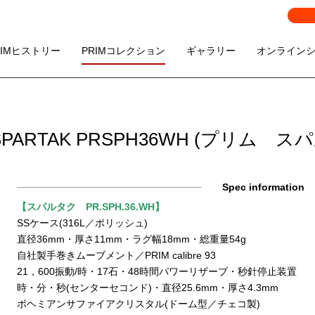
RIMヒストリー
PRIMコレクション
ギャラリー
オンライン
 SPARTAK PRSPH36WH (プリム ス
Spec information
【スパルタク PR.SPH.36.WH】
SSケース(316L／ポリッシュ)
直径36mm・厚さ11mm・ラグ幅18mm・総重量54g
自社製手巻きムーブメント／PRIM calibre 93
21，600振動/時・17石・48時間パワーリザーブ・秒針停止装置
時・分・秒(センターセコンド)・直径25.6mm・厚さ4.3mm
ボヘミアンサファイアクリスタル(ドーム型／チェコ製)