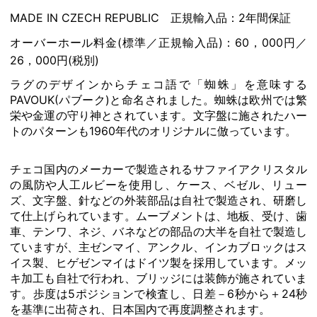
MADE IN CZECH REPUBLIC 正規輸入品：2年間保証
オーバーホール料金(標準／正規輸入品)：60，000円／
26，000円(税別)
ラグのデザインからチェコ語で「蜘蛛」を意味する
PAVOUK(パブーク)と命名されました。蜘蛛は欧州では繁
栄や金運の守り神とされています。文字盤に施されたハー
トのパターンも1960年代のオリジナルに倣っています。
チェコ国内のメーカーで製造されるサファイアクリスタル
の風防や人工ルビーを使用し、ケース、ベゼル、リュー
ズ、文字盤、針などの外装部品は自社で製造され、研磨し
て仕上げられています。ムーブメントは、地板、受け、歯
車、テンワ、ネジ、バネなどの部品の大半を自社で製造し
ていますが、主ゼンマイ、アンクル、インカブロックはス
イス製、ヒゲゼンマイはドイツ製を採用しています。メッ
キ加工も自社で行われ、ブリッジには装飾が施されていま
す。歩度は5ポジションで検査し、日差－6秒から＋24秒
を基準に出荷され、日本国内で再度調整されます。