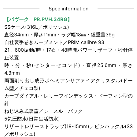
Spec information
【パヴーク PR.PVH.34RG】
SSケース(316L／ポリッシュ)
直径34mm・厚さ11mm・ラグ幅18㎜・総重量39g
自社製手巻きムーブメント／PRIM calibre 93
21，600振動/時・17石・48時間パワーリザーブ・秒針停
止装置
時・分・秒(センターセコンド)・直径25.6mm・厚さ
4.3mm
両面削り出し成形ボヘミアンサファイアクリスタル(ドー
ム型／チェコ製)
カーブダイアル・レリーフインデックス・ドーフィン型の
針
ねじ込み式裏蓋／シースルーバック
5気圧防水(日常生活防水)
リザードレザーストラップ(18-15mm)／ピンバックル(SS
／ポリッシュ)