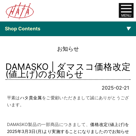
Shop Contents
▼
オンラインショップ
お知らせ
ご注文について
DAMASKO | ダマスコ価格改定
$category_list-
(値上げ)のお知らせ
2025-02-21
平素は
ハタ貴金属
をご愛顧いただきまして誠にありがとうござ
います。
DAMASKO製品の一部商品につきまして、
価格改定(値上げ)を
2025年3月3日(月)より実施することになりましたのでお知らせ