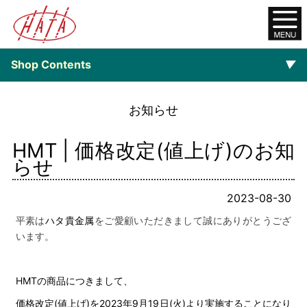
Shop Contents
▼
オンラインショップ
お知らせ
ご注文について
HMT | 価格改定(値上げ)のお知
$category_list-
らせ
2023-08-30
平素は
ハタ貴金属
をご愛顧いただきまして誠にありがとうござ
います。
HMTの商品につきまして、
価格改定(値上げ)を2023年9月19日(火)より実施することになり