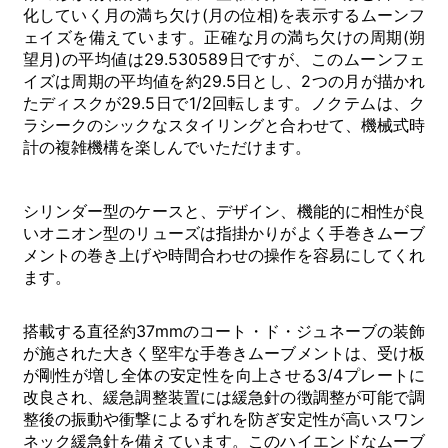
化していく月の満ち欠け(月の位相)を表示するムーンフ
ェイズを備えています。正確な月の満ち欠けの周期(朔
望月)の平均値は29.530589日ですが、このムーンフェ
イズは周期の平均値を約29.5日とし、2つの月が描かれ
たディスクが29.5日で1/2回転します。ノクテムは、ク
ラシークのシックなスタイリングと合わせて、機械式時
計の複雑機構を楽しんでいただけます。
シリンダー型のケースと、デザイン、機能的に相性が良
いオニオン型のリューズは指掛かりがよく手巻きムーブ
メントの巻き上げや時間合わせの操作を容易にしてくれ
ます。
搭載する直径約37mmのコート・ド・ジュネーブの装飾
が施された大きく堅牢な手巻きムーブメントは、受け板
が剛性が増し全体の安定性を向上させる3/4プレートに
改良され、緩急調整装置には緩急針の徴調整が可能で調
整後の振動や衝撃によるずれを防ぎ安定性が高いスワン
ネック緩急針を備えています。このハイエンドなムーブ