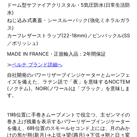
ドーム型サファイアクリスタル・5気圧防水(日常生活防
水)
ねじ込み式裏蓋・シースルーバック(強化ミネラルガラ
ス)
カーフレザーストラップ(22-18mm)／ピンバックル(SS
／ポリッシュ)
MADE IN FRANCE・正規輸入品：2年間保証
≫
ベルテ ブランド詳細へ
自社開発のパワーリザーブインジケーターとムーンフェ
イズを備えた、ラテン語で「夜」を意味するNOCTEM
(ノクテム)。NOIR(ノワール)は「ブラック」を意味しま
す。
11時位置に手巻きムーブメントで役立つ、主ゼンマイの
巻き上げ残量を表示するパワーリザーブインジケーター
を備え、6時位置のスモールセコンド上には、月のみか
けの形が朔(新月)→上弦→望(満月)→下弦→朔と日々変