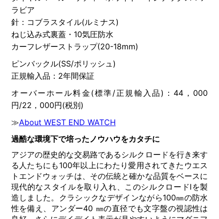
ラビア
針：コブラスタイル(ルミナス)
ねじ込み式裏蓋・10気圧防水
カーフレザーストラップ(20-18mm)
ピンバックル(SS/ポリッシュ)
正規輸入品：2年間保証
オーバーホール料金(標準/正規輸入品)：44，000
円/22，000円(税別)
≫
About WEST END WATCH
過酷な環境下で培ったノウハウをカタチに
アジアの歴史的な交易路であるシルクロードを行き来す
る人たちにも100年以上にわたり愛用されてきたウエス
トエンドウォッチは、その伝統と確かな品質をベースに
現代的なスタイルを取り入れ、このシルクロードⅠを製
造しました。クラシックなデザインながら100㎜の防水
性を備え、アンダー40 ㎜の直径でも文字盤の視認性は