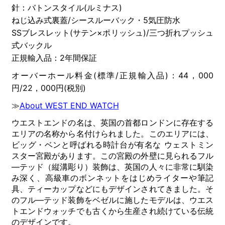
針：バトンスタイル(ルミナス)
ねじ込み式裏蓋/シースルーバック・5気圧防水
SSブレスレット(サテン×ポリッシュ)/三つ折れプッシュ
式バックル
正規輸入品：2年間保証
オーバーホール料金(標準/正規輸入品)：44，000
円/22，000円(税別)
≫
About WEST END WATCH
ウエストエンドの名は、英国の首都ロンドンに存在する
エリアの名称から名付けられました。このエリアには、
ビッグ・ベンと呼ばれる時計台が有名な ウェストミン
スター宮殿があります。この宮殿の外壁に見られるフル
―テッド（縦溝彫り）装飾は、英国の人々に非常に馴染
み深く、高級車のボンネットをはじめライターや筆記
具、ティーカップなどにもデザインされてきました。そ
のフル―テッド装飾をベゼルに施したモデルは、ウエス
トエンドウォッチでも古くから生産され続けている伝統
のデザインです。